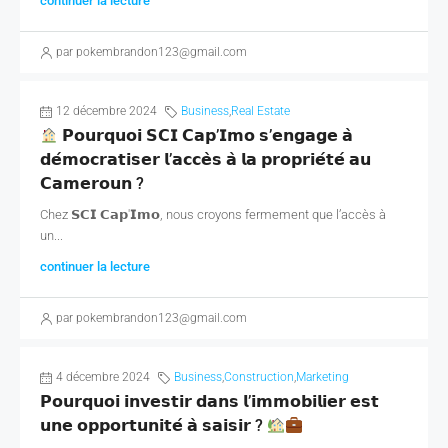
continuer la lecture
par pokembrandon123@gmail.com
12 décembre 2024
Business
,
Real Estate
𝗣𝗼𝘂𝗿𝗾𝘂𝗼𝗶 𝗦𝗖𝗜 𝗖𝗮𝗽’𝗜𝗺𝗼 𝘀’𝗲𝗻𝗴𝗮𝗴𝗲 𝗮̀
𝗱𝗲́𝗺𝗼𝗰𝗿𝗮𝘁𝗶𝘀𝗲𝗿 𝗹’𝗮𝗰𝗰𝗲̀𝘀 𝗮̀ 𝗹𝗮 𝗽𝗿𝗼𝗽𝗿𝗶𝗲́𝘁𝗲́ 𝗮𝘂
𝗖𝗮𝗺𝗲𝗿𝗼𝘂𝗻 ?
Chez 𝗦𝗖𝗜 𝗖𝗮𝗽'𝗜𝗺𝗼, nous croyons fermement que l’accès à
un...
continuer la lecture
par pokembrandon123@gmail.com
4 décembre 2024
Business
,
Construction
,
Marketing
𝗣𝗼𝘂𝗿𝗾𝘂𝗼𝗶 𝗶𝗻𝘃𝗲𝘀𝘁𝗶𝗿 𝗱𝗮𝗻𝘀 𝗹’𝗶𝗺𝗺𝗼𝗯𝗶𝗹𝗶𝗲𝗿 𝗲𝘀𝘁
𝘂𝗻𝗲 𝗼𝗽𝗽𝗼𝗿𝘁𝘂𝗻𝗶𝘁𝗲́ 𝗮̀ 𝘀𝗮𝗶𝘀𝗶𝗿 ?