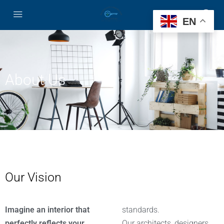
EN
About Us
Our Vision
Imagine an interior that
standards.
perfectly reflects your
Our architects, designers