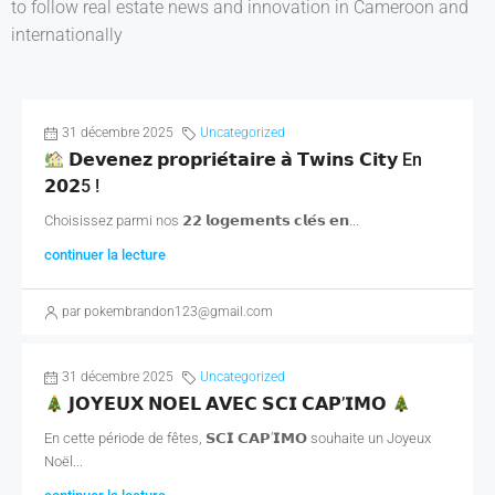
to follow real estate news and innovation in Cameroon and
internationally
31 décembre 2025
Uncategorized
𝗗𝗲𝘃𝗲𝗻𝗲𝘇 𝗽𝗿𝗼𝗽𝗿𝗶𝗲́𝘁𝗮𝗶𝗿𝗲 𝗮̀ 𝗧𝘄𝗶𝗻𝘀 𝗖𝗶𝘁𝘆 En
𝟮𝟬𝟮5 !
Choisissez parmi nos 𝟮𝟮 𝗹𝗼𝗴𝗲𝗺𝗲𝗻𝘁𝘀 𝗰𝗹𝗲́𝘀 𝗲𝗻...
continuer la lecture
par pokembrandon123@gmail.com
31 décembre 2025
Uncategorized
𝗝𝗢𝗬𝗘𝗨𝗫 𝗡𝗢𝗘̈𝗟 𝗔𝗩𝗘𝗖 𝗦𝗖𝗜 𝗖𝗔𝗣’𝗜𝗠𝗢
En cette période de fêtes, 𝗦𝗖𝗜 𝗖𝗔𝗣’𝗜𝗠𝗢 souhaite un Joyeux
Noël...