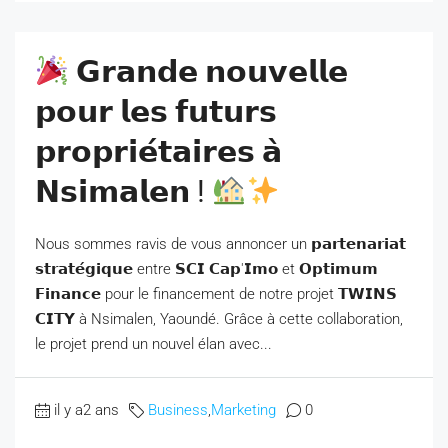
𝗚𝗿𝗮𝗻𝗱𝗲 𝗻𝗼𝘂𝘃𝗲𝗹𝗹𝗲
𝗽𝗼𝘂𝗿 𝗹𝗲𝘀 𝗳𝘂𝘁𝘂𝗿𝘀
𝗽𝗿𝗼𝗽𝗿𝗶𝗲́𝘁𝗮𝗶𝗿𝗲𝘀 𝗮̀
𝗡𝘀𝗶𝗺𝗮𝗹𝗲𝗻 !
Nous sommes ravis de vous annoncer un 𝗽𝗮𝗿𝘁𝗲𝗻𝗮𝗿𝗶𝗮𝘁
𝘀𝘁𝗿𝗮𝘁𝗲́𝗴𝗶𝗾𝘂𝗲 entre 𝗦𝗖𝗜 𝗖𝗮𝗽'𝗜𝗺𝗼 et 𝗢𝗽𝘁𝗶𝗺𝘂𝗺
𝗙𝗶𝗻𝗮𝗻𝗰𝗲 pour le financement de notre projet 𝗧𝗪𝗜𝗡𝗦
𝗖𝗜𝗧𝗬 à Nsimalen, Yaoundé. Grâce à cette collaboration,
le projet prend un nouvel élan avec...
il y a2 ans
Business
,
Marketing
0