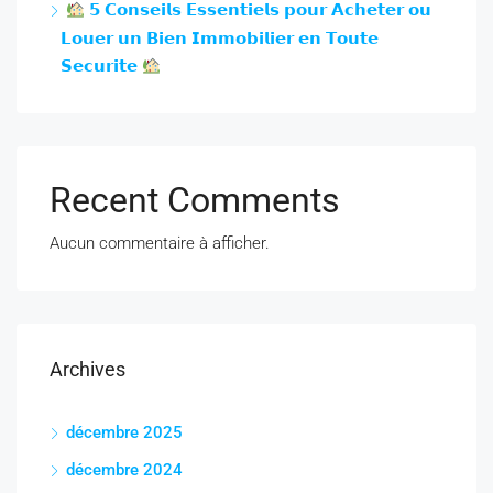
𝟱 𝗖𝗼𝗻𝘀𝗲𝗶𝗹𝘀 𝗘𝘀𝘀𝗲𝗻𝘁𝗶𝗲𝗹𝘀 𝗽𝗼𝘂𝗿 𝗔𝗰𝗵𝗲𝘁𝗲𝗿 𝗼𝘂
𝗟𝗼𝘂𝗲𝗿 𝘂𝗻 𝗕𝗶𝗲𝗻 𝗜𝗺𝗺𝗼𝗯𝗶𝗹𝗶𝗲𝗿 𝗲𝗻 𝗧𝗼𝘂𝘁𝗲
𝗦𝗲‌𝗰𝘂𝗿𝗶𝘁𝗲‌
Recent Comments
Aucun commentaire à afficher.
Archives
décembre 2025
décembre 2024