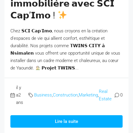
𝗶𝗺𝗺𝗼𝗯𝗶𝗹𝗶𝗲̀𝗿𝗲 𝗮𝘃𝗲𝗰 𝗦𝗖𝗜
𝗖𝗮𝗽’𝗜𝗺𝗼 !
Chez 𝗦𝗖𝗜 𝗖𝗮𝗽'𝗜𝗺𝗼, nous croyons en la création
d'espaces de vie qui allient confort, esthétique et
durabilité. Nos projets comme 𝗧𝗪𝗜𝗡𝗦 𝗖𝗜𝗧𝗬 𝗮̀
𝗡𝘀𝗶𝗺𝗮𝗹𝗲𝗻 vous offrent une opportunité unique de vous
installer dans un cadre moderne et chaleureux, au cœur
de Yaoundé.
𝗣𝗿𝗼𝗷𝗲𝘁 𝗧𝗪𝗜𝗡𝗦...
il y
Real
a2
Business
,
Construction
,
Marketing
,
0
Estate
ans
Lire la suite