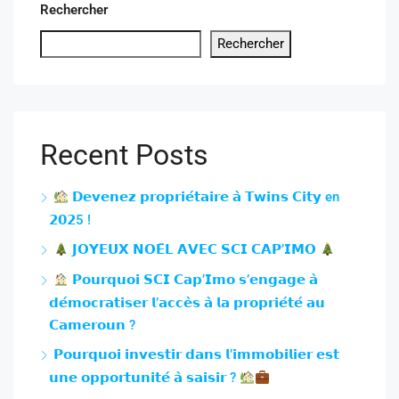
Rechercher
Rechercher
Recent Posts
𝗗𝗲𝘃𝗲𝗻𝗲𝘇 𝗽𝗿𝗼𝗽𝗿𝗶𝗲́𝘁𝗮𝗶𝗿𝗲 𝗮̀ 𝗧𝘄𝗶𝗻𝘀 𝗖𝗶𝘁𝘆 en
𝟮𝟬𝟮5 !
𝗝𝗢𝗬𝗘𝗨𝗫 𝗡𝗢𝗘̈𝗟 𝗔𝗩𝗘𝗖 𝗦𝗖𝗜 𝗖𝗔𝗣’𝗜𝗠𝗢
𝗣𝗼𝘂𝗿𝗾𝘂𝗼𝗶 𝗦𝗖𝗜 𝗖𝗮𝗽’𝗜𝗺𝗼 𝘀’𝗲𝗻𝗴𝗮𝗴𝗲 𝗮̀
𝗱𝗲́𝗺𝗼𝗰𝗿𝗮𝘁𝗶𝘀𝗲𝗿 𝗹’𝗮𝗰𝗰𝗲̀𝘀 𝗮̀ 𝗹𝗮 𝗽𝗿𝗼𝗽𝗿𝗶𝗲́𝘁𝗲́ 𝗮𝘂
𝗖𝗮𝗺𝗲𝗿𝗼𝘂𝗻 ?
𝗣𝗼𝘂𝗿𝗾𝘂𝗼𝗶 𝗶𝗻𝘃𝗲𝘀𝘁𝗶𝗿 𝗱𝗮𝗻𝘀 𝗹’𝗶𝗺𝗺𝗼𝗯𝗶𝗹𝗶𝗲𝗿 𝗲𝘀𝘁
𝘂𝗻𝗲 𝗼𝗽𝗽𝗼𝗿𝘁𝘂𝗻𝗶𝘁𝗲́ 𝗮̀ 𝘀𝗮𝗶𝘀𝗶𝗿 ?