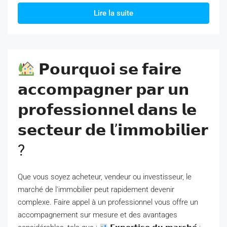
Lire la suite
𝗣𝗼𝘂𝗿𝗾𝘂𝗼𝗶 𝘀𝗲 𝗳𝗮𝗶𝗿𝗲
𝗮𝗰𝗰𝗼𝗺𝗽𝗮𝗴𝗻𝗲𝗿 𝗽𝗮𝗿 𝘂𝗻
𝗽𝗿𝗼𝗳𝗲𝘀𝘀𝗶𝗼𝗻𝗻𝗲𝗹 𝗱𝗮𝗻𝘀 𝗹𝗲
𝘀𝗲𝗰𝘁𝗲𝘂𝗿 𝗱𝗲 𝗹’𝗶𝗺𝗺𝗼𝗯𝗶𝗹𝗶𝗲𝗿
?
Que vous soyez acheteur, vendeur ou investisseur, le
marché de l'immobilier peut rapidement devenir
complexe. Faire appel à un professionnel vous offre un
accompagnement sur mesure et des avantages