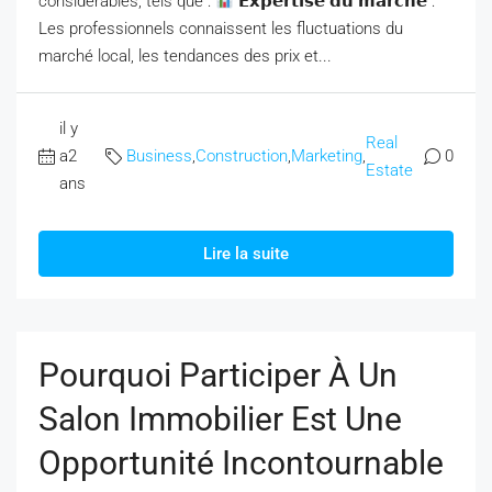
considérables, tels que :
𝗘𝘅𝗽𝗲𝗿𝘁𝗶𝘀𝗲 𝗱𝘂 𝗺𝗮𝗿𝗰𝗵𝗲́ :
Les professionnels connaissent les fluctuations du
marché local, les tendances des prix et...
il y
Real
a2
Business
,
Construction
,
Marketing
,
0
Estate
ans
Lire la suite
Pourquoi Participer À Un
Salon Immobilier Est Une
Opportunité Incontournable