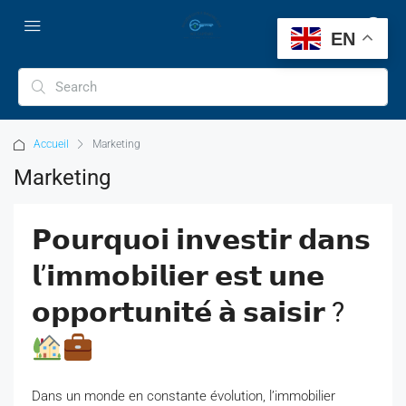
EN
Accueil
Marketing
Marketing
𝗣𝗼𝘂𝗿𝗾𝘂𝗼𝗶 𝗶𝗻𝘃𝗲𝘀𝘁𝗶𝗿 𝗱𝗮𝗻𝘀
𝗹’𝗶𝗺𝗺𝗼𝗯𝗶𝗹𝗶𝗲𝗿 𝗲𝘀𝘁 𝘂𝗻𝗲
𝗼𝗽𝗽𝗼𝗿𝘁𝘂𝗻𝗶𝘁𝗲́ 𝗮̀ 𝘀𝗮𝗶𝘀𝗶𝗿 ?
Dans un monde en constante évolution, l’immobilier