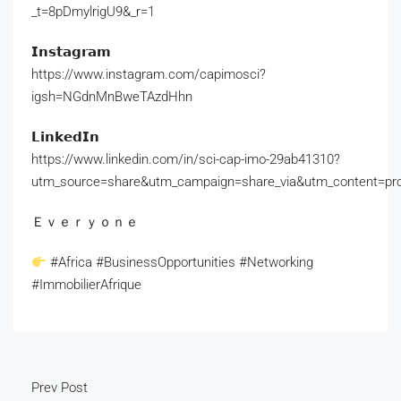
_t=8pDmylrigU9&_r=1
𝗜𝗻𝘀𝘁𝗮𝗴𝗿𝗮𝗺
https://www.instagram.com/capimosci?
igsh=NGdnMnBweTAzdHhn
𝗟𝗶𝗻𝗸𝗲𝗱𝗜𝗻
https://www.linkedin.com/in/sci-cap-imo-29ab41310?
utm_source=share&utm_campaign=share_via&utm_content=pro
Ｅｖｅｒｙｏｎｅ
#Africa #BusinessOpportunities #Networking
#ImmobilierAfrique
Prev Post