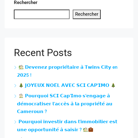
Rechercher
Rechercher
Recent Posts
𝗗𝗲𝘃𝗲𝗻𝗲𝘇 𝗽𝗿𝗼𝗽𝗿𝗶𝗲́𝘁𝗮𝗶𝗿𝗲 𝗮̀ 𝗧𝘄𝗶𝗻𝘀 𝗖𝗶𝘁𝘆 en
𝟮𝟬𝟮5 !
𝗝𝗢𝗬𝗘𝗨𝗫 𝗡𝗢𝗘̈𝗟 𝗔𝗩𝗘𝗖 𝗦𝗖𝗜 𝗖𝗔𝗣’𝗜𝗠𝗢
𝗣𝗼𝘂𝗿𝗾𝘂𝗼𝗶 𝗦𝗖𝗜 𝗖𝗮𝗽’𝗜𝗺𝗼 𝘀’𝗲𝗻𝗴𝗮𝗴𝗲 𝗮̀
𝗱𝗲́𝗺𝗼𝗰𝗿𝗮𝘁𝗶𝘀𝗲𝗿 𝗹’𝗮𝗰𝗰𝗲̀𝘀 𝗮̀ 𝗹𝗮 𝗽𝗿𝗼𝗽𝗿𝗶𝗲́𝘁𝗲́ 𝗮𝘂
𝗖𝗮𝗺𝗲𝗿𝗼𝘂𝗻 ?
𝗣𝗼𝘂𝗿𝗾𝘂𝗼𝗶 𝗶𝗻𝘃𝗲𝘀𝘁𝗶𝗿 𝗱𝗮𝗻𝘀 𝗹’𝗶𝗺𝗺𝗼𝗯𝗶𝗹𝗶𝗲𝗿 𝗲𝘀𝘁
𝘂𝗻𝗲 𝗼𝗽𝗽𝗼𝗿𝘁𝘂𝗻𝗶𝘁𝗲́ 𝗮̀ 𝘀𝗮𝗶𝘀𝗶𝗿 ?