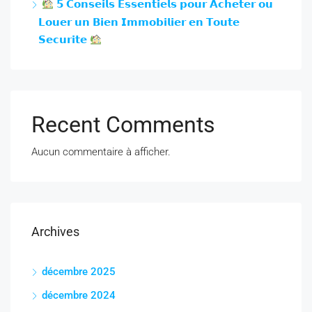
𝟱 𝗖𝗼𝗻𝘀𝗲𝗶𝗹𝘀 𝗘𝘀𝘀𝗲𝗻𝘁𝗶𝗲𝗹𝘀 𝗽𝗼𝘂𝗿 𝗔𝗰𝗵𝗲𝘁𝗲𝗿 𝗼𝘂
𝗟𝗼𝘂𝗲𝗿 𝘂𝗻 𝗕𝗶𝗲𝗻 𝗜𝗺𝗺𝗼𝗯𝗶𝗹𝗶𝗲𝗿 𝗲𝗻 𝗧𝗼𝘂𝘁𝗲
𝗦𝗲‌𝗰𝘂𝗿𝗶𝘁𝗲‌
Recent Comments
Aucun commentaire à afficher.
Archives
décembre 2025
décembre 2024