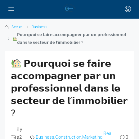
Accueil
Business
𝗣𝗼𝘂𝗿𝗾𝘂𝗼𝗶 𝘀𝗲 𝗳𝗮𝗶𝗿𝗲 𝗮𝗰𝗰𝗼𝗺𝗽𝗮𝗴𝗻𝗲𝗿 𝗽𝗮𝗿 𝘂𝗻 𝗽𝗿𝗼𝗳𝗲𝘀𝘀𝗶𝗼𝗻𝗻𝗲𝗹
𝗱𝗮𝗻𝘀 𝗹𝗲 𝘀𝗲𝗰𝘁𝗲𝘂𝗿 𝗱𝗲 𝗹’𝗶𝗺𝗺𝗼𝗯𝗶𝗹𝗶𝗲𝗿 ?
𝗣𝗼𝘂𝗿𝗾𝘂𝗼𝗶 𝘀𝗲 𝗳𝗮𝗶𝗿𝗲
𝗮𝗰𝗰𝗼𝗺𝗽𝗮𝗴𝗻𝗲𝗿 𝗽𝗮𝗿 𝘂𝗻
𝗽𝗿𝗼𝗳𝗲𝘀𝘀𝗶𝗼𝗻𝗻𝗲𝗹 𝗱𝗮𝗻𝘀 𝗹𝗲
𝘀𝗲𝗰𝘁𝗲𝘂𝗿 𝗱𝗲 𝗹’𝗶𝗺𝗺𝗼𝗯𝗶𝗹𝗶𝗲𝗿
?
il y
Real
a2
Business
,
Construction
,
Marketing
,
0