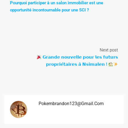
Pourquoi participer à un salon immobilier est une
opportunité incontournable pour une SCI ?
Next post
𝗚𝗿𝗮𝗻𝗱𝗲 𝗻𝗼𝘂𝘃𝗲𝗹𝗹𝗲 𝗽𝗼𝘂𝗿 𝗹𝗲𝘀 𝗳𝘂𝘁𝘂𝗿𝘀
𝗽𝗿𝗼𝗽𝗿𝗶𝗲́𝘁𝗮𝗶𝗿𝗲𝘀 𝗮̀ 𝗡𝘀𝗶𝗺𝗮𝗹𝗲𝗻 !
Pokembrandon123@gmail.com