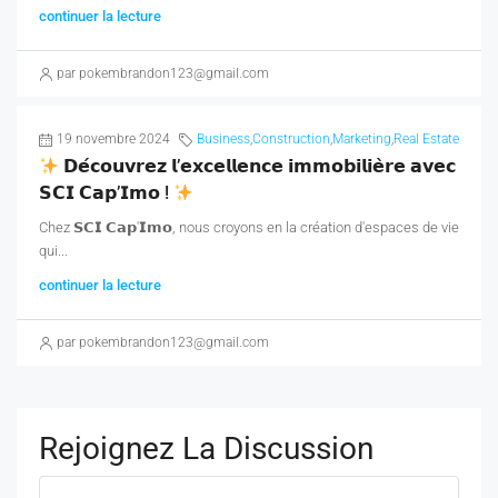
continuer la lecture
par pokembrandon123@gmail.com
19 novembre 2024
Business
,
Construction
,
Marketing
,
Real Estate
𝗗𝗲́𝗰𝗼𝘂𝘃𝗿𝗲𝘇 𝗹’𝗲𝘅𝗰𝗲𝗹𝗹𝗲𝗻𝗰𝗲 𝗶𝗺𝗺𝗼𝗯𝗶𝗹𝗶𝗲̀𝗿𝗲 𝗮𝘃𝗲𝗰
𝗦𝗖𝗜 𝗖𝗮𝗽’𝗜𝗺𝗼 !
Chez 𝗦𝗖𝗜 𝗖𝗮𝗽'𝗜𝗺𝗼, nous croyons en la création d'espaces de vie
qui...
continuer la lecture
par pokembrandon123@gmail.com
Rejoignez La Discussion