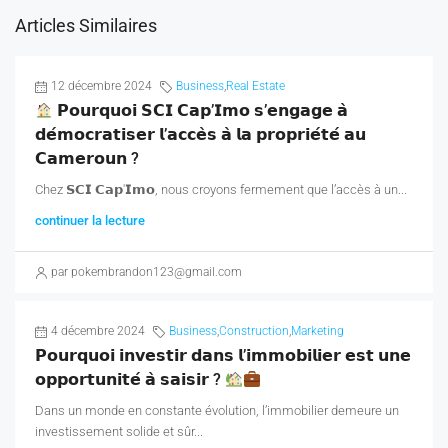
Articles Similaires
12 décembre 2024
Business
,
Real Estate
𝗣𝗼𝘂𝗿𝗾𝘂𝗼𝗶 𝗦𝗖𝗜 𝗖𝗮𝗽’𝗜𝗺𝗼 𝘀’𝗲𝗻𝗴𝗮𝗴𝗲 𝗮̀
𝗱𝗲́𝗺𝗼𝗰𝗿𝗮𝘁𝗶𝘀𝗲𝗿 𝗹’𝗮𝗰𝗰𝗲̀𝘀 𝗮̀ 𝗹𝗮 𝗽𝗿𝗼𝗽𝗿𝗶𝗲́𝘁𝗲́ 𝗮𝘂
𝗖𝗮𝗺𝗲𝗿𝗼𝘂𝗻 ?
Chez 𝗦𝗖𝗜 𝗖𝗮𝗽'𝗜𝗺𝗼, nous croyons fermement que l’accès à un...
continuer la lecture
par pokembrandon123@gmail.com
4 décembre 2024
Business
,
Construction
,
Marketing
𝗣𝗼𝘂𝗿𝗾𝘂𝗼𝗶 𝗶𝗻𝘃𝗲𝘀𝘁𝗶𝗿 𝗱𝗮𝗻𝘀 𝗹’𝗶𝗺𝗺𝗼𝗯𝗶𝗹𝗶𝗲𝗿 𝗲𝘀𝘁 𝘂𝗻𝗲
𝗼𝗽𝗽𝗼𝗿𝘁𝘂𝗻𝗶𝘁𝗲́ 𝗮̀ 𝘀𝗮𝗶𝘀𝗶𝗿 ?
Dans un monde en constante évolution, l’immobilier demeure un
investissement solide et sûr...