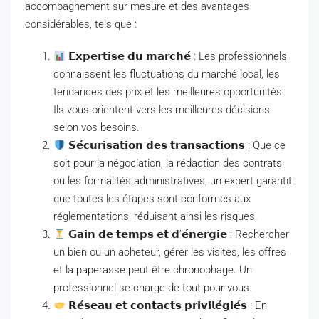
accompagnement sur mesure et des avantages
considérables, tels que :
𝗘𝘅𝗽𝗲𝗿𝘁𝗶𝘀𝗲 𝗱𝘂 𝗺𝗮𝗿𝗰𝗵𝗲́ : Les professionnels
connaissent les fluctuations du marché local, les
tendances des prix et les meilleures opportunités.
Ils vous orientent vers les meilleures décisions
selon vos besoins.
𝗦𝗲́𝗰𝘂𝗿𝗶𝘀𝗮𝘁𝗶𝗼𝗻 𝗱𝗲𝘀 𝘁𝗿𝗮𝗻𝘀𝗮𝗰𝘁𝗶𝗼𝗻𝘀 : Que ce
soit pour la négociation, la rédaction des contrats
ou les formalités administratives, un expert garantit
que toutes les étapes sont conformes aux
réglementations, réduisant ainsi les risques.
𝗚𝗮𝗶𝗻 𝗱𝗲 𝘁𝗲𝗺𝗽𝘀 𝗲𝘁 𝗱’𝗲́𝗻𝗲𝗿𝗴𝗶𝗲 : Rechercher
un bien ou un acheteur, gérer les visites, les offres
et la paperasse peut être chronophage. Un
professionnel se charge de tout pour vous.
𝗥𝗲́𝘀𝗲𝗮𝘂 𝗲𝘁 𝗰𝗼𝗻𝘁𝗮𝗰𝘁𝘀 𝗽𝗿𝗶𝘃𝗶𝗹𝗲́𝗴𝗶𝗲́𝘀 : En